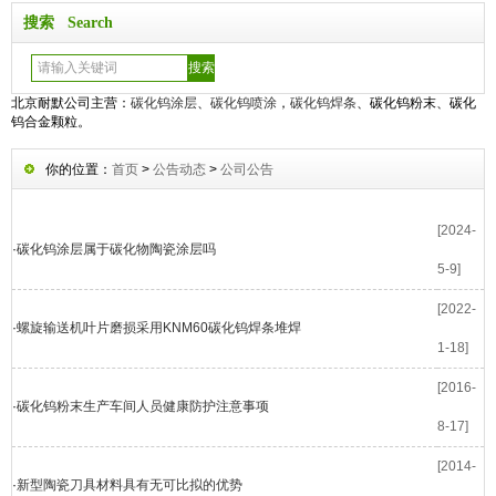
搜索 Search
北京耐默公司主营：
碳化钨涂层
、
碳化钨喷涂
，
碳化钨焊条
、碳化钨粉末、碳化
钨合金颗粒。
你的位置：
首页
>
公告动态
>
公司公告
[2024-
·
碳化钨涂层属于碳化物陶瓷涂层吗
5-9]
[2022-
·
螺旋输送机叶片磨损采用KNM60碳化钨焊条堆焊
1-18]
[2016-
·
碳化钨粉末生产车间人员健康防护注意事项
8-17]
[2014-
·
新型陶瓷刀具材料具有无可比拟的优势