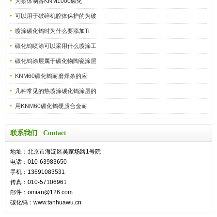
为泵体制备KNM1000碳化
可以用于破碎机腔体保护的为破
喷涂碳化钨时为什么要添加Ti
碳化钨喷涂可以采用什么喷涂工
碳化钨涂层属于碳化物陶瓷涂层
KNM60碳化钨耐磨焊条的应
几种常见的热喷涂碳化钨涂层的
用KNM60碳化钨硬质合金耐
联系我们 Contact
地址：北京市海淀区吴家场路1号院
电话：010-63983650
手机：13691083531
传真：010-57106961
邮件：omian@126.com
碳化钨：www.tanhuawu.cn